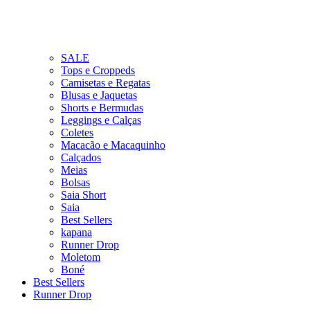
SALE
Tops e Croppeds
Camisetas e Regatas
Blusas e Jaquetas
Shorts e Bermudas
Leggings e Calças
Coletes
Macacão e Macaquinho
Calçados
Meias
Bolsas
Saia Short
Saia
Best Sellers
kapana
Runner Drop
Moletom
Boné
Best Sellers
Runner Drop