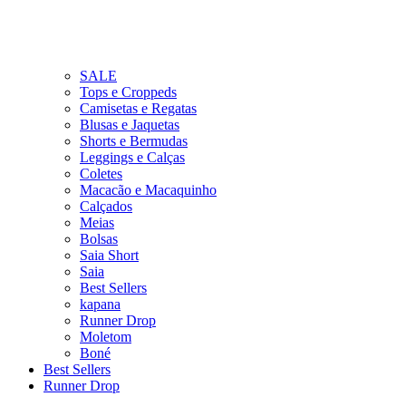
SALE
Tops e Croppeds
Camisetas e Regatas
Blusas e Jaquetas
Shorts e Bermudas
Leggings e Calças
Coletes
Macacão e Macaquinho
Calçados
Meias
Bolsas
Saia Short
Saia
Best Sellers
kapana
Runner Drop
Moletom
Boné
Best Sellers
Runner Drop